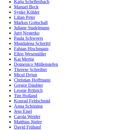
Katja Schellenbach
Manuel Beck
Synke Köhler
Lilian Peter
Markus Gottschall
Juliane Stadelmann
Jurij Nesterko
Paula Schweers
Magdalena Schrefel
Fabian Hischmann
Ellen Wesemüller
Kai Mertig
Domenico Müllensiefen
Therese Schreiber
Micul Dejun
Christian Hoffmann
Gregor Däubler
Leonie Röhrich
Tim Holland
Konrad Feldschmid
Anna Schöning
Jens Eisel
Carola Weider
Matthias Jügler
David Frühauf