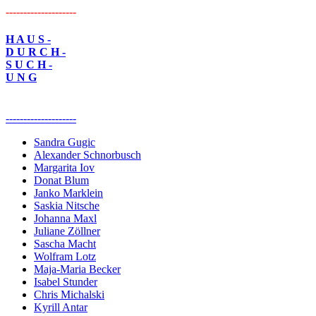
--------------------
H A U S -
D U R C H -
S U C H -
U N G
--------------------
Sandra Gugic
Alexander Schnorbusch
Margarita Iov
Donat Blum
Janko Marklein
Saskia Nitsche
Johanna Maxl
Juliane Zöllner
Sascha Macht
Wolfram Lotz
Maja-Maria Becker
Isabel Stunder
Chris Michalski
Kyrill Antar